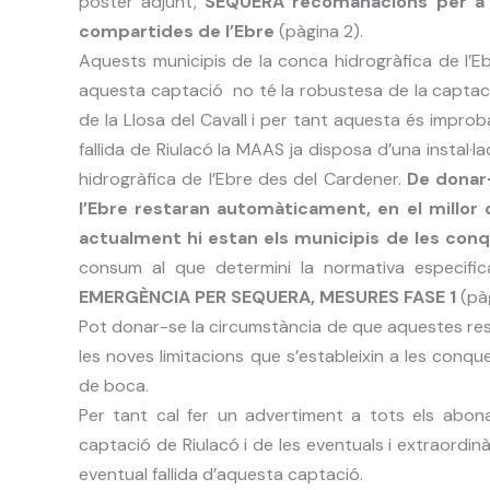
pòster adjunt,
SEQUERA recomanacions per a l
compartides de l’Ebre
(pàgina 2).
Aquests municipis de la conca hidrogràfica de l’E
aquesta captació no té la robustesa de la capta
de la Llosa del Cavall i per tant aquesta és improb
fallida de Riulacó la MAAS ja disposa d’una instal·
hidrogràfica de l’Ebre des del Cardener.
De donar-
l’Ebre restaran automàticament, en el millor 
actualment hi estan els municipis de les con
consum al que determini la normativa especific
EMERGÈNCIA PER SEQUERA, MESURES FASE 1
(pà
Pot donar-se la circumstància de que aquestes restr
les noves limitacions que s’estableixin a les conq
de boca.
Per tant cal fer un advertiment a tots els abonat
captació de Riulacó i de les eventuals i extraordi
eventual fallida d’aquesta captació.