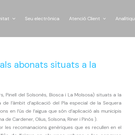
itat
Seu electrònica
Atenció Client
Analítiq
ls abonats situats a la
rs, Pinell del Solsonès, Biosca i La Molsosa) situats a la
 de l’àmbit d’aplicació del Pla especial de la Sequera
ns en l’ús de l’aigua que són d’aplicació als municipis
 de Cardener, Olius, Solsona, Riner i Pinós ).
r les recomanacions genèriques que es recullen en el