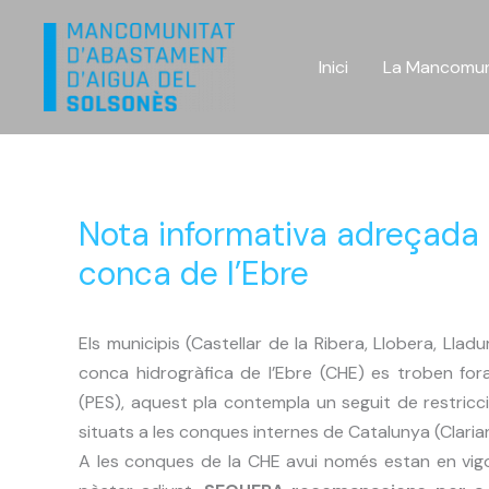
Vés
al
Inici
La Mancomun
contingut
Nota informativa adreçada a
conca de l’Ebre
Els municipis (Castellar de la Ribera, Llobera, Lladu
conca hidrogràfica de l’Ebre (CHE) es troben fora
(PES), aquest pla contempla un seguit de restriccio
situats a les conques internes de Catalunya (Clariana
A les conques de la CHE avui només estan en vigo