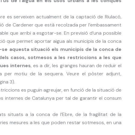
’ús de l’aigua en els usos urbans a les conques
bre es serveixen actualment de la captació de Riulacó,
ció de Cardener que està recolzada per l’embassament
able que arribi a esgotar-se. En previsió d’una possible
lació que permet aportar aigua als municipis de la conca
se aquesta situació els municipis de la conca de
dels casos, sotmesos a les restriccions a les que
ques internes
, es a dir, les granges hauran de reduir el
a per motiu de la sequera. Veure el pòster adjunt,
gina 3).
iccions es puguin agreujar, en funció de la situació de
ues internes de Catalunya per tal de garantir el consum
s situats a la conca de l’Ebre, de la fragilitat de la
nàries mesures a les que poden restar sotmesos, en una