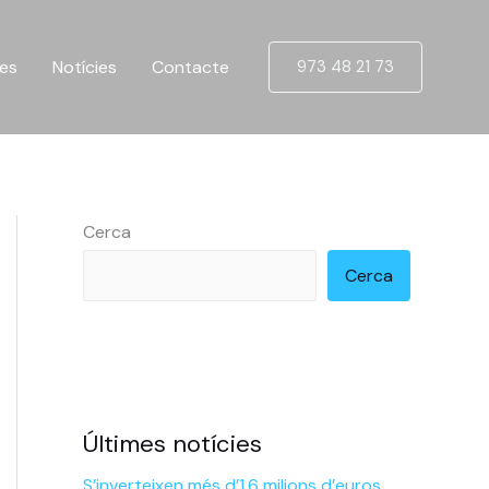
ues
Notícies
Contacte
973 48 21 73
Cerca
Cerca
Últimes notícies
S’inverteixen més d’1,6 milions d’euros