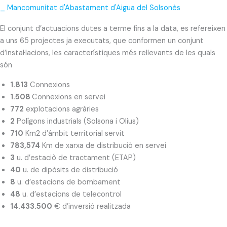
_ Mancomunitat d'Abastament d'Aigua del Solsonès
El conjunt d’actuacions dutes a terme fins a la data, es refereixen
a uns 65 projectes ja executats, que conformen un conjunt
d’instal·lacions, les característiques més rellevants de les quals
són
1.813
Connexions
1.508
Connexions en servei
772
explotacions agràries
2
Polígons industrials (Solsona i Olius)
710
Km2 d’ámbit territorial servit
783,574
Km de xarxa de distribuciò en servei
3
u. d’estaciò de tractament (ETAP)
40
u. de dipòsits de distribució
8
u. d’estacions de bombament
48
u. d’estacions de telecontrol
14.433.500
€ d’inversió realitzada