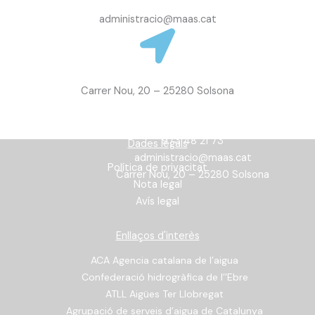
administracio@maas.cat
Carrer Nou, 20 – 25280 Solsona
Informació
973 48 21 73
Dades legals
administracio@maas.cat
Política de privacitat
Carrer Nou, 20 – 25280 Solsona
Nota legal
Avís legal
Enllaços d'interès
ACA Agencia catalana de l’aigua
Confederació hidrogràfica de l’’Ebre
ATLL Aigües Ter Llobregat
Agrupació de serveis d’aigua de Catalunya