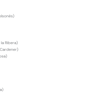
olsonès)
la Ribera)
e Cardener)
osa)
a)