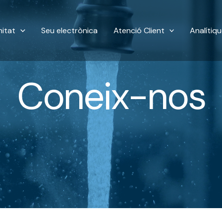
itat
Seu electrònica
Atenció Client
Analítiq
Coneix-nos