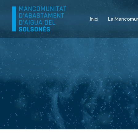
Vés
al
Inici
La Mancomun
contingut