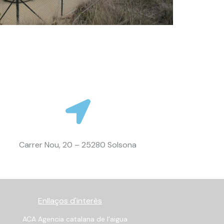
Carrer Nou, 20 – 25280 Solsona
Enllaços d'interès
ACA Agencia catalana de l’aigua