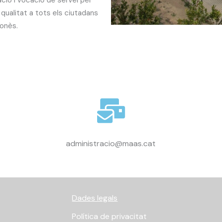
 qualitat a tots els ciutadans
onès.
administracio@maas.cat
Dades legals
Política de privacitat