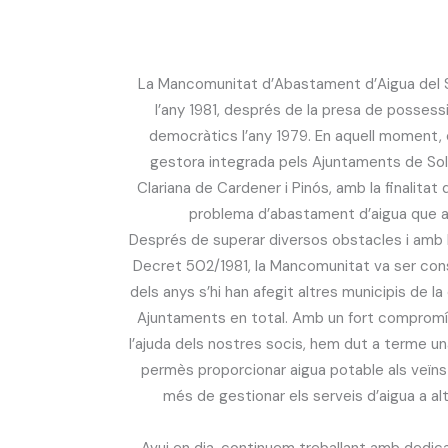
La Mancomunitat d’Abastament d’Aigua del S
l’any 1981, després de la presa de posses
democràtics l’any 1979. En aquell moment, 
gestora integrada pels Ajuntaments de Solso
Clariana de Cardener i Pinós, amb la finalitat 
problema d’abastament d’aigua que a
Després de superar diversos obstacles i amb l
Decret 502/1981, la Mancomunitat va ser const
dels anys s’hi han afegit altres municipis de l
Ajuntaments en total. Amb un fort compromís
l’ajuda dels nostres socis, hem dut a terme u
permès proporcionar aigua potable als veïns
més de gestionar els serveis d’aigua a al
Avui en dia, continuem treballant amb dedica