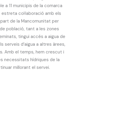
le a 11 municipis de la comarca
 estreta col·laboració amb els
part de la Mancomunitat per
de població, tant a les zones
minats, tingui accés a aigua de
s serveis d’aigua a altres àrees,
ls. Amb el temps, hem crescut i
es necessitats hídriques de la
inuar millorant el servei.