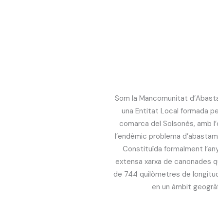
Som la Mancomunitat d’Abasta
una Entitat Local formada p
comarca del Solsonès, amb l’
l’endèmic problema d’abastamen
Constituïda formalment l’a
extensa xarxa de canonades q
de 744 quilòmetres de longitu
en un àmbit geogràf