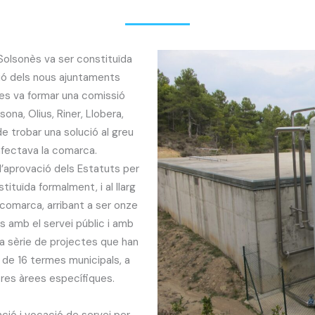
olsonès va ser constituïda
sió dels nous ajuntaments
es va formar una comissió
na, Olius, Riner, Llobera,
de trobar una solució al greu
fectava la comarca.
’aprovació dels Estatuts per
ituïda formalment, i al llarg
a comarca, arribant a ser onze
 amb el servei públic i amb
na sèrie de projectes que han
 de 16 termes municipals, a
tres àrees específiques.
ció i vocació de servei per