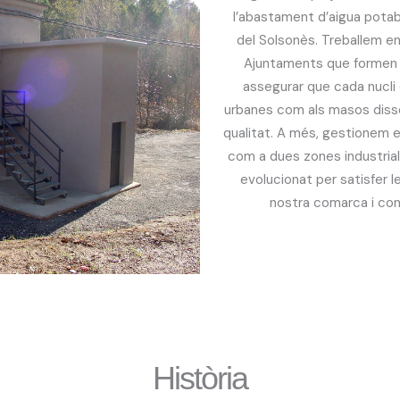
l’abastament d’aigua potab
del Solsonès. Treballem en
Ajuntaments que formen 
assegurar que cada nucli 
urbanes com als masos disse
qualitat. A més, gestionem el
com a dues zones industria
evolucionat per satisfer l
nostra comarca i cont
Història