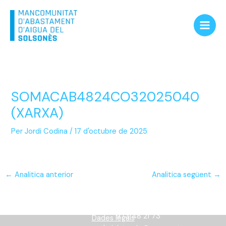
Vés
Main
al
Men
contingut
SOMACAB4824CO32025040
(XARXA)
Per
Jordi Codina
/
17 d'octubre de 2025
←
Analitica anterior
Analitica següent
→
Informació
973 48 21 73
Dades legals