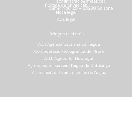
administracio@maas.cat
Política de privacitat
Carrer Nou, 20 – 25280 Solsona
Nota legal
Avís legal
Enllaços d'interès
ACA Agencia catalana de l’aigua
Confederació hidrogràfica de l’’Ebre
ATLL Aigües Ter Llobregat
Agrupació de serveis d’aigua de Catalunya
Associació catalana d’amics de l’aigua