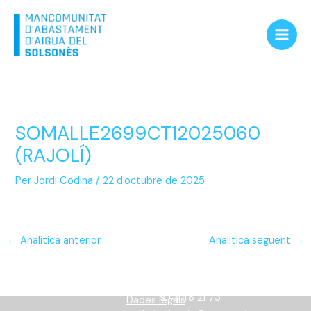
Vés
Main
al
Men
contingut
SOMALLE2699CT12025060
(RAJOLÍ)
Per
Jordi Codina
/
22 d'octubre de 2025
←
Analitica anterior
Analitica següent
→
Informació
973 48 21 73
Dades legals