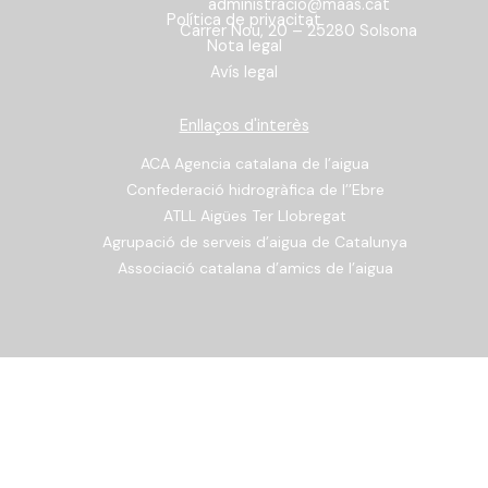
administracio@maas.cat
Política de privacitat
Carrer Nou, 20 – 25280 Solsona
Nota legal
Avís legal
Enllaços d'interès
ACA Agencia catalana de l’aigua
Confederació hidrogràfica de l’’Ebre
ATLL Aigües Ter Llobregat
Agrupació de serveis d’aigua de Catalunya
Associació catalana d’amics de l’aigua