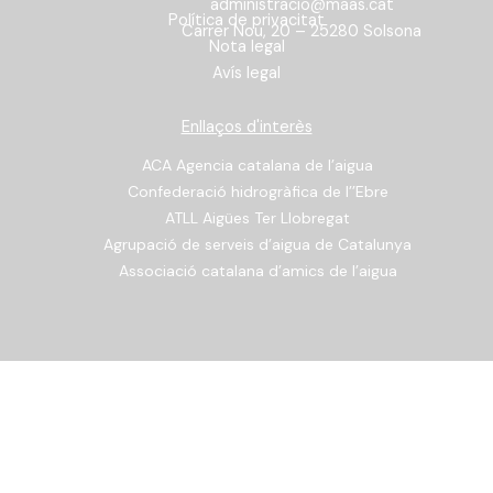
administracio@maas.cat
Política de privacitat
Carrer Nou, 20 – 25280 Solsona
Nota legal
Avís legal
Enllaços d'interès
ACA Agencia catalana de l’aigua
Confederació hidrogràfica de l’’Ebre
ATLL Aigües Ter Llobregat
Agrupació de serveis d’aigua de Catalunya
Associació catalana d’amics de l’aigua