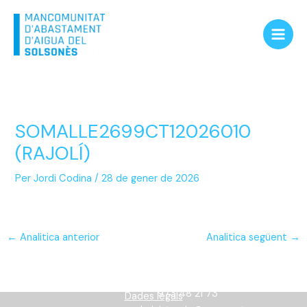
Vés
Main
al
Men
contingut
SOMALLE2699CT12026010
(RAJOLÍ)
Per
Jordi Codina
/
28 de gener de 2026
←
Analitica anterior
Analitica següent
→
Informació
973 48 21 73
Dades legals