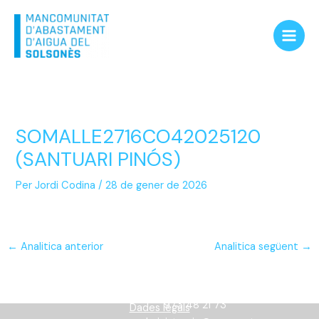
Vés
Main
al
Men
contingut
SOMALLE2716CO42025120
(SANTUARI PINÓS)
Per
Jordi Codina
/
28 de gener de 2026
←
Analitica anterior
Analitica següent
→
Informació
973 48 21 73
Dades legals