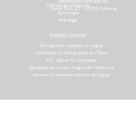
administracio@maas.cat
Política de privacitat
Carrer Nou, 20 – 25280 Solsona
Nota legal
Avís legal
Enllaços d'interès
ACA Agencia catalana de l’aigua
Confederació hidrogràfica de l’’Ebre
ATLL Aigües Ter Llobregat
Agrupació de serveis d’aigua de Catalunya
Associació catalana d’amics de l’aigua