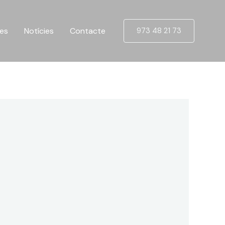
ues
Notícies
Contacte
973 48 21 73