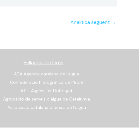
Analitica següent
→
Enllaços d'interès
ACA Agencia catalana de l’aigua
Confederació hidrogràfica de l’’Ebre
ATLL Aigües Ter Llobregat
Agrupació de serveis d’aigua de Catalunya
Associació catalana d’amics de l’aigua