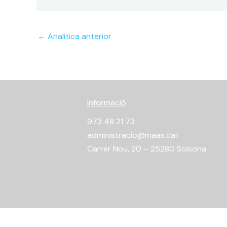
←
Analitica anterior
Informació
973 48 21 73
administracio@maas.cat
Carrer Nou, 20 – 25280 Solsona