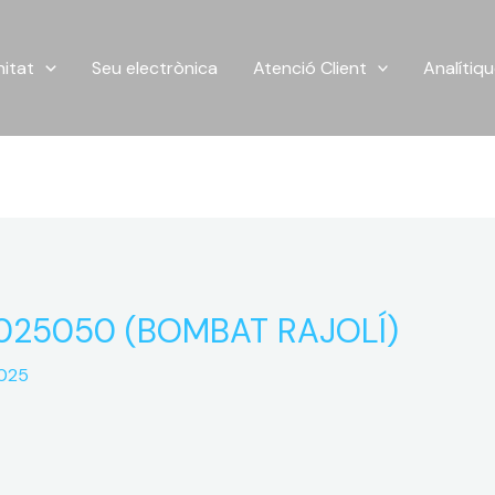
itat
Seu electrònica
Atenció Client
Analítiq
025050 (BOMBAT RAJOLÍ)
2025