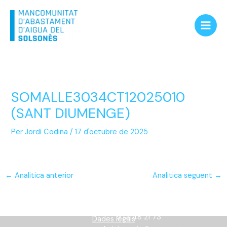
Vés
Main
al
Men
contingut
SOMALLE3034CT12025010
(SANT DIUMENGE)
Per
Jordi Codina
/
17 d'octubre de 2025
←
Analitica anterior
Analitica següent
→
Informació
973 48 21 73
Dades legals