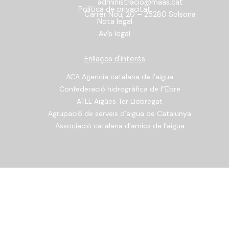
administracio@maas.cat
Política de privacitat
Carrer Nou, 20 – 25280 Solsona
Nota legal
Avís legal
Enllaços d'interès
ACA Agencia catalana de l’aigua
Confederació hidrogràfica de l’’Ebre
ATLL Aigües Ter Llobregat
Agrupació de serveis d’aigua de Catalunya
Associació catalana d’amics de l’aigua