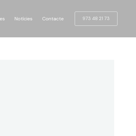
ues
Notícies
Contacte
973 48 21 73