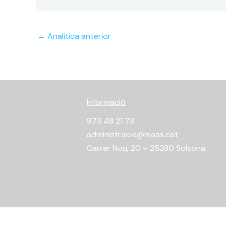
←
Analitica anterior
Informació
973 48 21 73
administracio@maas.cat
Carrer Nou, 20 – 25280 Solsona