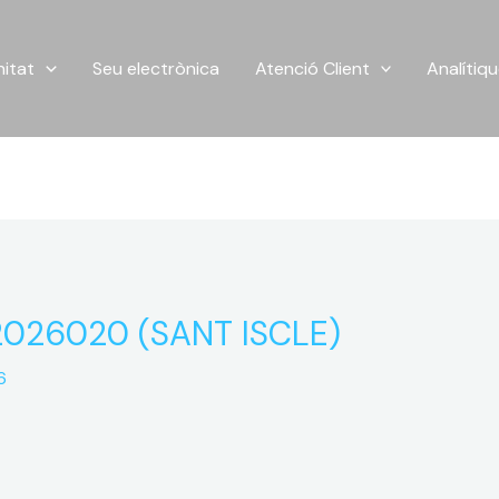
itat
Seu electrònica
Atenció Client
Analítiq
026020 (SANT ISCLE)
6