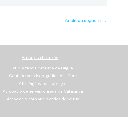
Analitica següent
→
Enllaços d'interès
ACA Agencia catalana de l’aigua
Confederació hidrogràfica de l’’Ebre
ATLL Aigües Ter Llobregat
Agrupació de serveis d’aigua de Catalunya
Associació catalana d’amics de l’aigua